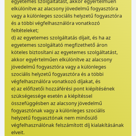
egyetemes szolgáltatást, akkor egyértelműen
elkülönítve az alacsony jövedelmű fogyasztóra
vagy a különleges szociális helyzetű fogyasztóra
és a többi végfelhasználóra vonatkozó
feltételeket;
d) az egyetemes szolgáltatás díjait, és ha az
egyetemes szolgáltató megfizethető áron
köteles biztosítani az egyetemes szolgáltatást,
akkor egyértelműen elkülönítve az alacsony
jövedelmű fogyasztóra vagy a különleges
szociális helyzetű fogyasztóra és a többi
végfelhasználóra vonatkozó díjakat, és
e) az előfizetői hozzáférési pont kiépítésének
szükségessége esetén a kiépítéssel
összefüggésben az alacsony jövedelmű
fogyasztónak vagy a különleges szociális
helyzetű fogyasztónak nem minősülő
végfelhasználónak felszámított díj kialakításának
elveit.