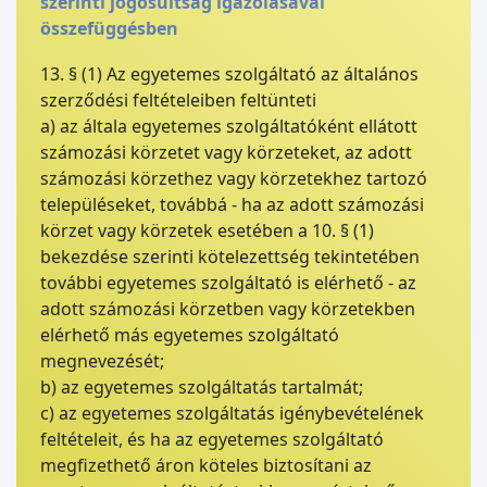
szerinti jogosultság igazolásával
összefüggésben
13. § (1) Az egyetemes szolgáltató az általános
szerződési feltételeiben feltünteti
a) az általa egyetemes szolgáltatóként ellátott
számozási körzetet vagy körzeteket, az adott
számozási körzethez vagy körzetekhez tartozó
településeket, továbbá - ha az adott számozási
körzet vagy körzetek esetében a 10. § (1)
bekezdése szerinti kötelezettség tekintetében
további egyetemes szolgáltató is elérhető - az
adott számozási körzetben vagy körzetekben
elérhető más egyetemes szolgáltató
megnevezését;
b) az egyetemes szolgáltatás tartalmát;
c) az egyetemes szolgáltatás igénybevételének
feltételeit, és ha az egyetemes szolgáltató
megfizethető áron köteles biztosítani az