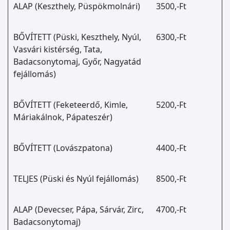
ALAP (Keszthely, Püspökmolnári)
3500,-Ft
BŐVÍTETT (Püski, Keszthely, Nyúl,
6300,-Ft
Vasvári kistérség, Tata,
Badacsonytomaj, Győr, Nagyatád
fejállomás)
BŐVÍTETT (Feketeerdő, Kimle,
5200,-Ft
Máriakálnok, Pápateszér)
BŐVÍTETT (Lovászpatona)
4400,-Ft
TELJES (Püski és Nyúl fejállomás)
8500,-Ft
ALAP (Devecser, Pápa, Sárvár, Zirc,
4700,-Ft
Badacsonytomaj)