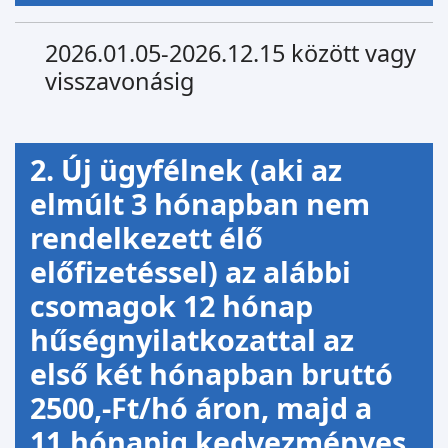
2026.01.05-2026.12.15 között vagy
visszavonásig
2. Új ügyfélnek (aki az
elmúlt 3 hónapban nem
rendelkezett élő
előfizetéssel) az alábbi
csomagok 12 hónap
hűségnyilatkozattal az
első két hónapban bruttó
2500,-Ft/hó áron, majd a
11.hónapig kedvezményes