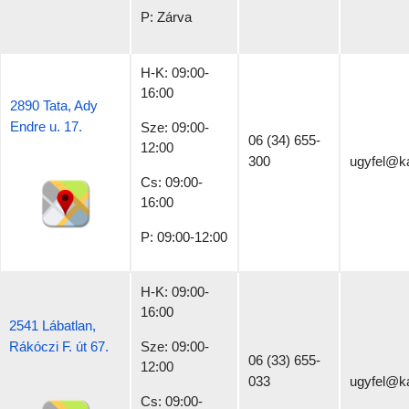
P: Zárva
H-K: 09:00-
16:00
2890 Tata, Ady
Endre u. 17.
Sze: 09:00-
06 (34) 655-
12:00
300
ugyfel@k
Cs: 09:00-
16:00
P: 09:00-12:00
H-K: 09:00-
16:00
2541 Lábatlan,
Rákóczi F. út 67.
Sze: 09:00-
06 (33) 655-
12:00
033
ugyfel@k
Cs: 09:00-