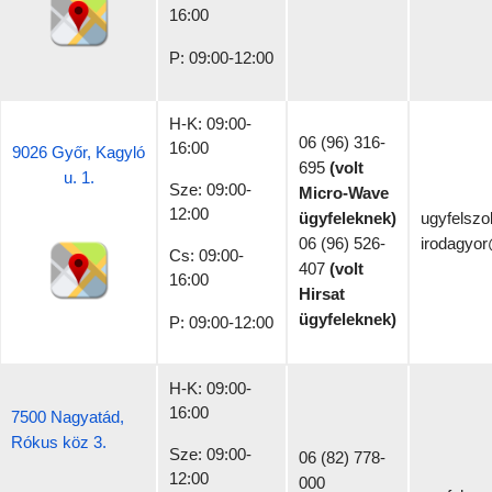
16:00
P: 09:00-12:00
H-K: 09:00-
06 (96) 316-
16:00
9026 Győr, Kagyló
695
(volt
u. 1.
Sze: 09:00-
Micro-Wave
12:00
ügyfeleknek)
ugyfelszo
06 (96) 526-
irodagyor
Cs: 09:00-
407
(volt
16:00
Hirsat
ügyfeleknek)
P: 09:00-12:00
H-K: 09:00-
16:00
7500 Nagyatád,
Rókus köz 3.
Sze: 09:00-
06 (82) 778-
12:00
000