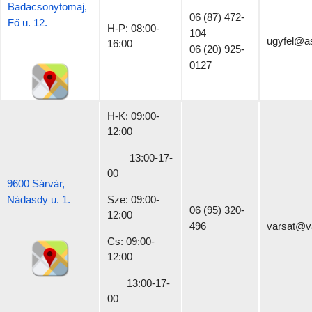
Badacsonytomaj,
06 (87) 472-
Fő u. 12.
H-P: 08:00-
104
ugyfel@a
16:00
06 (20) 925-
0127
H-K: 09:00-
12:00
13:00-17-
00
9600 Sárvár,
Nádasdy u. 1.
Sze: 09:00-
06 (95) 320-
12:00
496
varsat@va
Cs: 09:00-
12:00
13:00-17-
00