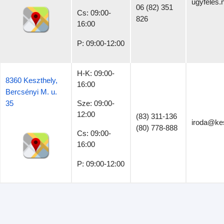
ugyfeles
06 (82) 351
Cs: 09:00-
826
16:00
P: 09:00-12:00
H-K: 09:00-
8360 Keszthely,
16:00
Bercsényi M. u.
35
Sze: 09:00-
12:00
(83) 311-136
iroda@kes
(80) 778-888
Cs: 09:00-
16:00
P: 09:00-12:00