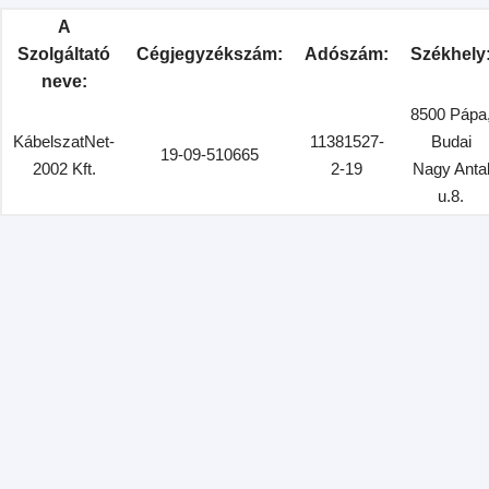
A
Szolgáltató
Cégjegyzékszám:
Adószám:
Székhely
neve:
8500 Pápa
KábelszatNet-
11381527-
Budai
19-09-510665
2002 Kft.
2-19
Nagy Anta
u.8.