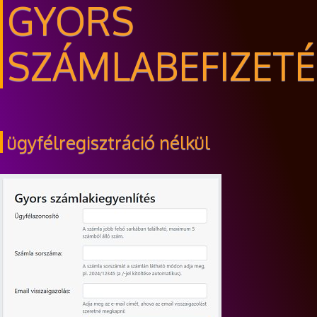
GYORS
SZÁMLABEFIZETÉ
ügyfélregisztráció nélkül