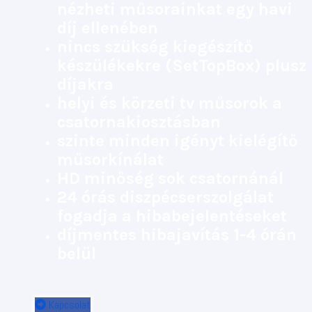
nézheti műsorainkat egy havi
díj ellenében
nincs szükség kiegészítő
készülékekre (SetTopBox) plusz
díjakra
helyi és körzeti tv műsorok a
csatornakiosztásban
szinte minden igényt kielégítő
műsorkínálat
HD minőség sok csatornánál
24 órás diszpécserszolgálat
fogadja a hibabejelentéseket
díjmentes hibajavítás 1-4 órán
belül
Kapcsolat