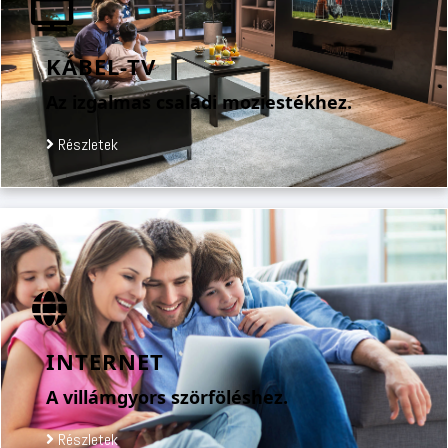
KÁBEL-TV
Az izgalmas családi moziestékhez.
Részletek
INTERNET
A villámgyors szörföléshez.
Részletek