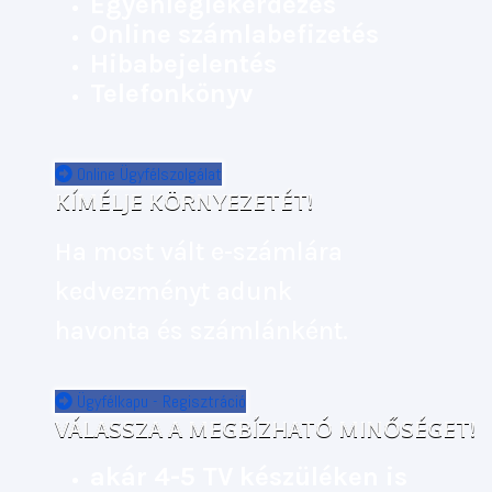
Egyenleglekérdezés
Online számlabefizetés
Hibabejelentés
Telefonkönyv
Online Ügyfélszolgálat
KÍMÉLJE KÖRNYEZETÉT!
Ha most vált e-számlára
kedvezményt adunk
havonta és számlánként.
Ügyfélkapu - Regisztráció
VÁLASSZA A MEGBÍZHATÓ MINŐSÉGET!
akár 4-5 TV készüléken is