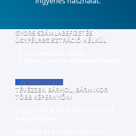
ingyenes használat.
GYORS SZÁMLABEFIZETÉS
ÜGYFÉLREGISZTRÁCIÓ NÉLKÜL
Sorbanállás nélkül
Gyors, online számlabefizetés
Gyors számlabefizetés
TÉVÉZZEN BÁRHOL, BÁRMIKOR
TÖBB KÉPERNYŐN!
Lépjen be a jövő televíziózási
korszakába!
Felejtse el a határokat, ne