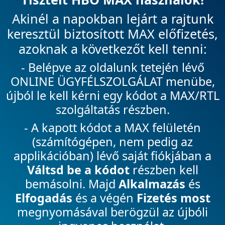
Akinél a napokban lejárt a rajtunk
keresztül biztosított MAX előfizetés,
azoknak a következőt kell tenni:
- Belépve az oldalunk tetején lévő
ONLINE ÜGYFÉLSZOLGÁLAT menübe,
újból le kell kérni egy kódot a MAX/RTL
szolgáltatás részben.
- A kapott kódot a MAX felületén
(számítógépen, nem pedig az
applikációban) lévő saját fiókjában a
Váltsd be a kódot
részben kell
bemásolni. Majd
Alkalmazás
és
Elfogadás
és a végén
Fizetés most
megnyomásával berögzül az újbóli