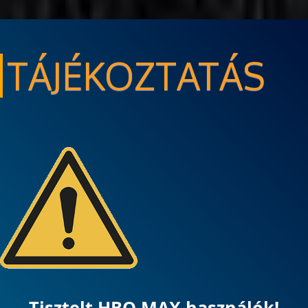
TÁJÉKOZTATÁS
Tisztelt HBO MAX használók!