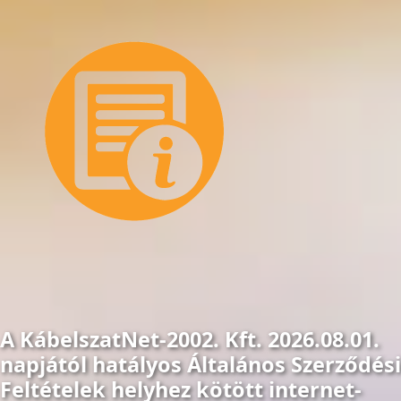
A KábelszatNet-2002. Kft. 2026.08.01.
napjától hatályos Általános Szerződési
Feltételek helyhez kötött internet-