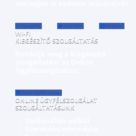
maradjon le kedvenc műsorairól!
GooglePlay
Apple Store
Böngésző
WI-FI
KIEGÉSZÍTŐ SZOLGÁLTATÁS
Rendelje meg a kiegészítő
szolgáltatást az Online
Ügyfélszolgálaton!
Online Ügyfélszolgálat
ONLINE ÜGYFÉLSZOLGÁLAT
SZOLGÁLTATÁSUNK
Sorbanállás nélkül
Szerződésinformáció