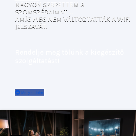
NAGYON SZERETTEM A
SZOMSZÉDAIMAT…
AMÍG MEG NEM VÁLTOZTATTÁK A WIFI
JELSZAVÁT.
Rendelje meg tőlünk a kiegészítő
szolgáltatást!
Megrendelés