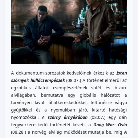
A dokumentum-sorozatok kedvelőinek érkezik az
Isten
szörnyei: hüllőcsempészek
(08.07.) A történet elmerül az
egzotikus állatok csempészetének sötét és bizarr
alvilágában, bemutatva egy globális hálózatot a
törvényen kívüli állatkereskedőkkel, feltűnésre vágyó
gyűjtőkkel és a nyomukban járó, kitartó hatósági
nyomozókkal.
A szörny árnyékában
(08.07.) egy dán
fegyverkereskedő történetét követi, a
Gang War: Oslo
(08.28.) a norvég alvilág működését mutatja be, míg
A