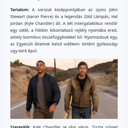
Tartalom:
A sorozat középpontjában az újonc John
Stewart (Aaron Pierre) és a legendás Zöld Lámpás, Hal
Jordan (Kyle Chandler) áll. A két intergalaktikus rendőr
egy sötét, a Földön kibontakozó rejtély nyomába ered,
amely kozmikus összefüggésekkel bír. Nyomozásuk egy,
az Egyesült Államok belső vidékein történt gyilkossági
ügy köré épül.
Szereplők:
Kyle Chandler (A régi város, Tiszta szívvel