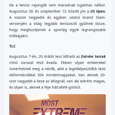
De a tenisz rajongók sem maradnak izgalmas nélkül.
Augusztus 30. és szeptember 13. Között jön a
US Open.
A szezon negyedik és egyben utolsó Grand Slam-
versenyén a világ legjobb teniszezői gyűlnek össze,
hogy megküzdjenek a sportág egyik legrangosabb
trófeájáért.
TLC
Augusztus 7-én, 20 órától lesz látható az
Extrém testek
című sorozat első évada. Ebben olyan embereket
ismerhetnek meg a nézők, akik a legelképesztőbb testi
deformációkkal élik mindennapjaikat. Van akinek 20-
szor nagyobb a keze az átlagnál, van aki extrém magas,
és olyan is, akinek a feje hátrafelé görbül.