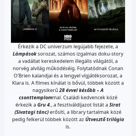
Érkezik a DC univerzum legújabb fejezete, a
Lámpások
sorozat, számos izgalmas doku-story
a vadállat kereskedelem illegális világától, a
norvég alvilág működéséig. Folytatódnak Conan
O’Brien kalandjai és a lengyel vígjátéksorozat, a
Klara is. A filmes kínálat is bővül, többek között a
nagysikerű
28 évvel később – A
csonttemplom
mal. Családi kedvencek közé
érkezik a
Gru 4
., a fesztiváldíjazot listát a
Sirat
(Sivatagi tánc)
erősíti, a library tartalmak közé
pedig felkerül többek között az
Útvesztő trilógia
is.