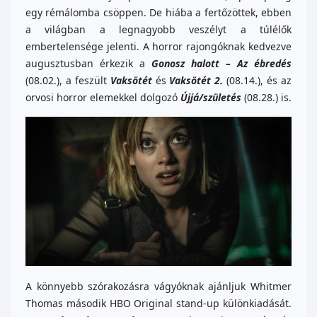
egy rémálomba csöppen. De hiába a fertőzöttek, ebben
a világban a legnagyobb veszélyt a túlélők
embertelensége jelenti. A horror rajongóknak kedvezve
augusztusban érkezik a
Gonosz halott – Az ébredés
(08.02.), a feszült
Vaksötét
és
Vaksötét 2.
(08.14.), és az
orvosi horror elemekkel dolgozó
Újjá/születés
(08.28.) is.
A könnyebb szórakozásra vágyóknak ajánljuk Whitmer
Thomas második HBO Original stand-up különkiadását.