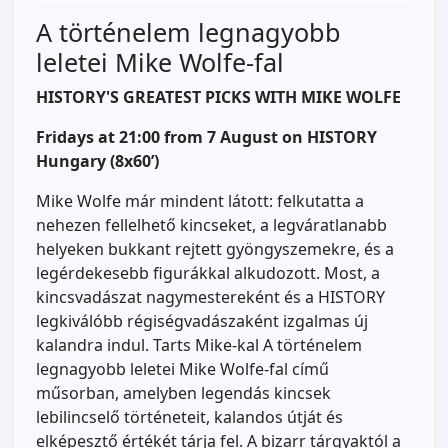
A történelem legnagyobb
leletei Mike Wolfe-fal
HISTORY'S GREATEST PICKS WITH MIKE WOLFE
Fridays at 21:00 from 7 August on HISTORY
Hungary (8x60’)
Mike Wolfe már mindent látott: felkutatta a
nehezen fellelhető kincseket, a legváratlanabb
helyeken bukkant rejtett gyöngyszemekre, és a
legérdekesebb figurákkal alkudozott. Most, a
kincsvadászat nagymestereként és a HISTORY
legkiválóbb régiségvadászaként izgalmas új
kalandra indul. Tarts Mike-kal A történelem
legnagyobb leletei Mike Wolfe-fal című
műsorban, amelyben legendás kincsek
lebilincselő történeteit, kalandos útját és
elképesztő értékét tárja fel. A bizarr tárgyaktól a