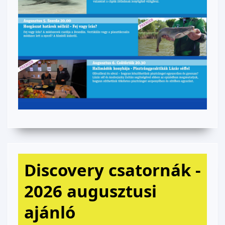
Discovery csatornák -
2026 augusztusi
ajánló