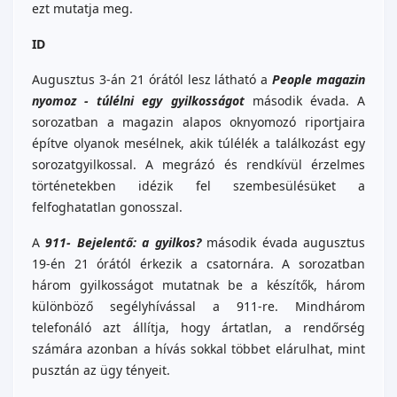
ezt mutatja meg.
ID
Augusztus 3-án 21 órától lesz látható a
People magazin
nyomoz - túlélni egy gyilkosságot
második évada. A
sorozatban a magazin alapos oknyomozó riportjaira
építve olyanok mesélnek, akik túlélék a találkozást egy
sorozatgyilkossal. A megrázó és rendkívül érzelmes
történetekben idézik fel szembesülésüket a
felfoghatatlan gonosszal.
A
911- Bejelentő: a gyilkos?
második évada augusztus
19-én 21 órától érkezik a csatornára. A sorozatban
három gyilkosságot mutatnak be a készítők, három
különböző segélyhívással a 911-re. Mindhárom
telefonáló azt állítja, hogy ártatlan, a rendőrség
számára azonban a hívás sokkal többet elárulhat, mint
pusztán az ügy tényeit.