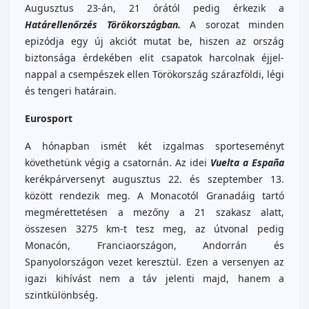
Augusztus 23-án, 21 órától pedig érkezik a
Határellenőrzés Törökországban.
A sorozat minden
epizódja egy új akciót mutat be, hiszen az ország
biztonsága érdekében elit csapatok harcolnak éjjel-
nappal a csempészek ellen Törökország szárazföldi, légi
és tengeri határain.
Eurosport
A hónapban ismét két izgalmas sporteseményt
követhetünk végig a csatornán. Az idei
Vuelta a España
kerékpárversenyt augusztus 22. és szeptember 13.
között rendezik meg. A Monacotól Granadáig tartó
megmérettetésen a mezőny a 21 szakasz alatt,
összesen 3275 km-t tesz meg, az útvonal pedig
Monacón, Franciaországon, Andorrán és
Spanyolországon vezet keresztül. Ezen a versenyen az
igazi kihívást nem a táv jelenti majd, hanem a
szintkülönbség.