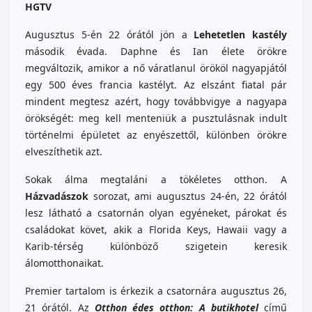
HGTV
Augusztus 5-én 22 órától jön a
Lehetetlen kastély
második évada. Daphne és Ian élete örökre
megváltozik, amikor a nő váratlanul örököl nagyapjától
egy 500 éves francia kastélyt. Az elszánt fiatal pár
mindent megtesz azért, hogy továbbvigye a nagyapa
örökségét: meg kell menteniük a pusztulásnak indult
történelmi épületet az enyészettől, különben örökre
elveszíthetik azt.
Sokak álma megtaláni a tökéletes otthon. A
Házvadászok
sorozat, ami augusztus 24-én, 22 órától
lesz látható a csatornán olyan egyéneket, párokat és
családokat követ, akik a Florida Keys, Hawaii vagy a
Karib-térség különböző szigetein keresik
álomotthonaikat.
Premier tartalom is érkezik a csatornára augusztus 26,
21 órától. Az
Otthon édes otthon: A butikhotel
című