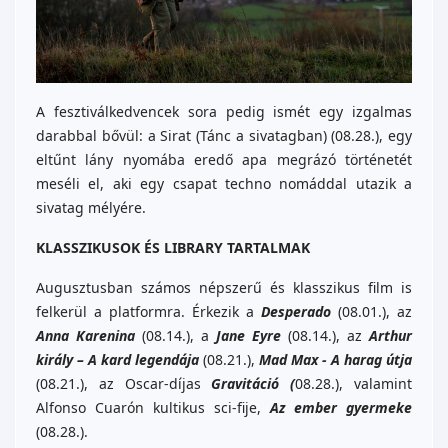
A fesztiválkedvencek sora pedig ismét egy izgalmas
darabbal bővül: a Sirat (Tánc a sivatagban) (08.28.), egy
eltűnt lány nyomába eredő apa megrázó történetét
meséli el, aki egy csapat techno nomáddal utazik a
sivatag mélyére.
KLASSZIKUSOK ÉS LIBRARY TARTALMAK
Augusztusban számos népszerű és klasszikus film is
felkerül a platformra. Érkezik a
Desperado
(08.01.), az
Anna Karenina
(08.14.), a
Jane Eyre
(08.14.), az
Arthur
király – A kard legendája
(08.21.),
Mad Max - A harag útja
(08.21.), az Oscar-díjas
Gravitáció (
08.28.), valamint
Alfonso Cuarón kultikus sci-fije,
Az ember gyermeke
(08.28.).