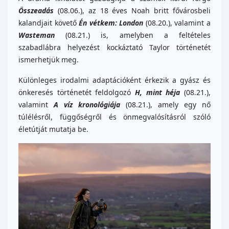
Összeadás
(08.06.), az 18 éves Noah britt fővárosbeli
kalandjait követő
Én vétkem: London
(08.20.), valamint a
Wasteman
(08.21.) is, amelyben a feltételes
szabadlábra helyezést kockáztató Taylor történetét
ismerhetjük meg.
Különleges irodalmi adaptációként érkezik a gyász és
önkeresés történetét feldolgozó
H, mint héja
(08.21.),
valamint
A víz kronológiája
(08.21.), amely egy nő
túlélésről, függőségről és önmegvalósításról szóló
életútját mutatja be.