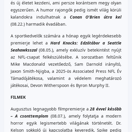
és új életet kezdeni, ami persze korántsem megy olyan
egyszerűen. A humor rajongók pedig ismét világ körüli
kalandokra indulhatnak a
Conan O'Brien útra kel
(08.22.) harmadik évadában.
A sportkedvelők számára a hónap egyik legérdekesebb
premierje lehet a
Hard Knocks: Edzőtábor a Seattle
Seahawksszal
(08.05.), amely exkluzív betekintést nyújt
az NFL-csapat felkészülésébe. A sorozatban feltűnik
Mike Macdonald vezetőedző, Sam Darnold irányító,
Jaxon Smith-Njigba, a 2025-ös Associated Press NFL Év
Támadójátékosa, valamint a védelem meghatározó
játékosai, Devon Witherspoon és Byron Murphy II.
FILMEK
Augusztus legnagyobb filmpremierje a
28 évvel később
– A csonttemplom
(08.07.), amely folytatja a modern
horror egyik legismertebb világának történetét. Dr.
Kelson sokkoló új kapcsolatba keveredik, Spike pedig