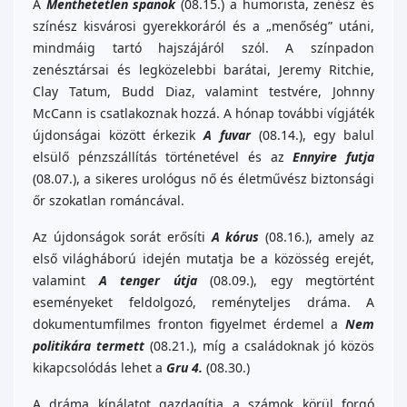
A
Menthetetlen spanok
(08.15.) a humorista, zenész és
színész kisvárosi gyerekkoráról és a „menőség” utáni,
mindmáig tartó hajszájáról szól. A színpadon
zenésztársai és legközelebbi barátai, Jeremy Ritchie,
Clay Tatum, Budd Diaz, valamint testvére, Johnny
McCann is csatlakoznak hozzá. A hónap további vígjáték
újdonságai között érkezik
A fuvar
(08.14.), egy balul
elsülő pénzszállítás történetével és az
Ennyire futja
(08.07.), a sikeres urológus nő és életművész biztonsági
őr szokatlan románcával.
Az újdonságok sorát erősíti
A kórus
(08.16.), amely az
első világháború idején mutatja be a közösség erejét,
valamint
A tenger útja
(08.09.), egy megtörtént
eseményeket feldolgozó, reményteljes dráma. A
dokumentumfilmes fronton figyelmet érdemel a
Nem
politikára termett
(08.21.), míg a családoknak jó közös
kikapcsolódás lehet a
Gru 4.
(08.30.)
A dráma kínálatot gazdagítja a számok körül forgó