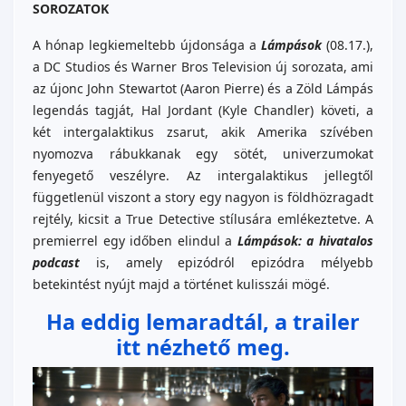
SOROZATOK
A hónap legkiemeltebb újdonsága a
Lámpások
(08.17.),
a DC Studios és Warner Bros Television új sorozata, ami
az újonc John Stewartot (Aaron Pierre) és a Zöld Lámpás
legendás tagját, Hal Jordant (Kyle Chandler) követi, a
két intergalaktikus zsarut, akik Amerika szívében
nyomozva rábukkanak egy sötét, univerzumokat
fenyegető veszélyre. Az intergalaktikus jellegtől
függetlenül viszont a story egy nagyon is földhözragadt
rejtély, kicsit a True Detective stílusára emlékeztetve. A
premierrel egy időben elindul a
Lámpások: a hivatalos
podcast
is, amely epizódról epizódra mélyebb
betekintést nyújt majd a történet kulisszái mögé.
Ha eddig lemaradtál, a trailer
itt nézhető meg.