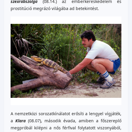
szexrabszolga
(08.14.) az emberkereskedelem és
prostitúció megrázó világába ad betekintést.
A nemzetközi sorozatkínálatot erősíti a lengyel vígjáték,
a
Klara
(08.07), második évada, amiben a főszereplő
megpróbál kilépni a nős férfival folytatott viszonyából,