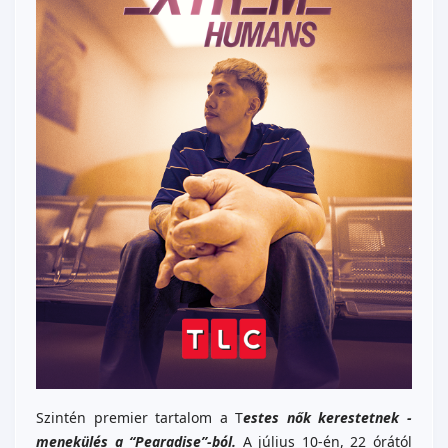
Szintén premier tartalom a T
estes nők kerestetnek -
menekülés a “Pearadise”-ból.
A július 10-én, 22 órától