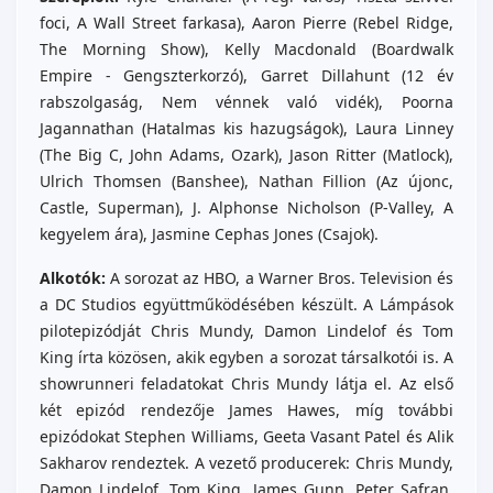
foci, A Wall Street farkasa), Aaron Pierre (Rebel Ridge,
The Morning Show), Kelly Macdonald (Boardwalk
Empire - Gengszterkorzó), Garret Dillahunt (12 év
rabszolgaság, Nem vénnek való vidék), Poorna
Jagannathan (Hatalmas kis hazugságok), Laura Linney
(The Big C, John Adams, Ozark), Jason Ritter (Matlock),
Ulrich Thomsen (Banshee), Nathan Fillion (Az újonc,
Castle, Superman), J. Alphonse Nicholson (P-Valley, A
kegyelem ára), Jasmine Cephas Jones (Csajok).
Alkotók:
A sorozat az HBO, a Warner Bros. Television és
a DC Studios együttműködésében készült. A Lámpások
pilotepizódját Chris Mundy, Damon Lindelof és Tom
King írta közösen, akik egyben a sorozat társalkotói is. A
showrunneri feladatokat Chris Mundy látja el. Az első
két epizód rendezője James Hawes, míg további
epizódokat Stephen Williams, Geeta Vasant Patel és Alik
Sakharov rendeztek.
A vezető producerek: Chris Mundy,
Damon Lindelof, Tom King, James Gunn, Peter Safran,