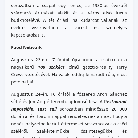
sorozatban a csapat egy romos, az 1930-as évekből
származó áruházat alakít át a város első luxus
butikhotelévé. A tét óriási: ha kudarcot vallanak, az
évekre visszavetheti a várost és személyes
kapcsolatokat is.
Food Network
Augusztus 22-én 17 órától újra indul a csatornán a
nagysikerű
100 szakács
című gasztro-reality Terry
Crews vezetésével. Ha valaki eddig lemaradt róla, most
pótolhatja!
Augusztus 24-én, 16 órától a főszerep Áron Sánchez
séffé és Jen Agg étteremtulajdonosé lesz. A R
estaurant
Impossible: Last call
sorozatban mindössze 20 000
dollárral és három nappal rendelkeznek ahhoz, hogy a
nehéz helyzetbe került éttermeket visszahozzák a csőd
széléről. Szakértelmükkel, őszinteségükkel és