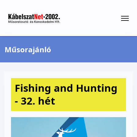
Műsorajánló
Fishing and Hunting
- 32. hét