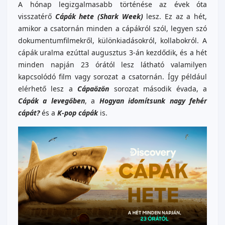
A hónap legizgalmasabb történése az évek óta
visszatérő
Cápák hete (Shark Week)
lesz. Ez az a hét,
amikor a csatornán minden a cápákról szól, legyen szó
dokumentumfilmekről, különkiadásokról, kollabokról. A
cápák uralma ezúttal augusztus 3-án kezdődik, és a hét
minden napján 23 órától lesz látható valamilyen
kapcsolódó film vagy sorozat a csatornán. Így például
elérhető lesz a
Cápaözön
sorozat második évada, a
Cápák a levegőben
, a
Hogyan idomítsunk nagy fehér
cápát?
és a
K-pop cápák
is.