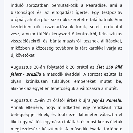
induló sorozatban bemutatkozik a Pearadise, ami a
biztonságot és az elfogadást ígérte. Egy testpozitív
utópiát, ahol a plus size nők szeretetre találhatnak. Ami
kezdetben női összetartásnak tűnik, sötét fordulatot
vesz, amikor túlélők kényszerítő kontrollról, fetisisztikus
visszaélésekről és bántalmazásról tesznek állításokat,
miközben a közösség továbbra is tárt karokkal várja az
új követőket.
Augusztus 20-án folytatódik 20 órától az
Élet 250 kilő
felett - Brazília
a második évaddal. A sorozat ezúttal is
olyan krónikusan túlsúlyos embereket mutat be,
akiknek az egyetlen lehetőségük a változásra a műtét.
Augusztus 25-én 21 órától érkezik újra
Jay és Pamela
.
Annak ellenére, hogy mindketten egy rendkívül ritka
betegséggel élnek, és több ezer kilométer választja el
őket egymástól, egymásra találtak, és most közös életük
megkezdésére készülnek. A második évada története