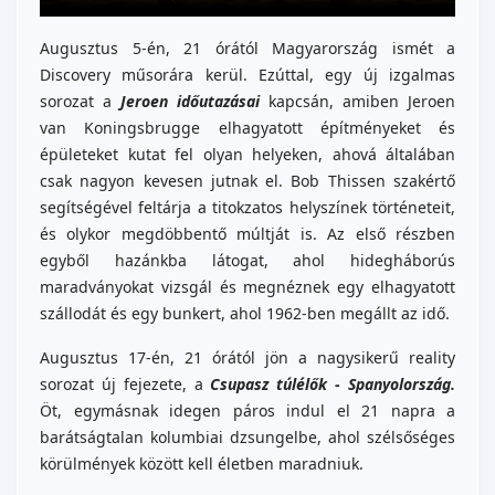
Augusztus 5-én, 21 órától Magyarország ismét a
Discovery műsorára kerül. Ezúttal, egy új izgalmas
sorozat a
Jeroen időutazásai
kapcsán, amiben Jeroen
van Koningsbrugge elhagyatott építményeket és
épületeket kutat fel olyan helyeken, ahová általában
csak nagyon kevesen jutnak el. Bob Thissen szakértő
segítségével feltárja a titokzatos helyszínek történeteit,
és olykor megdöbbentő múltját is. Az első részben
egyből hazánkba látogat, ahol hidegháborús
maradványokat vizsgál és megnéznek egy elhagyatott
szállodát és egy bunkert, ahol 1962-ben megállt az idő.
Augusztus 17-én, 21 órától jön a nagysikerű reality
sorozat új fejezete, a
Csupasz túlélők - Spanyolország.
Öt, egymásnak idegen páros indul el 21 napra a
barátságtalan kolumbiai dzsungelbe, ahol szélsőséges
körülmények között kell életben maradniuk.