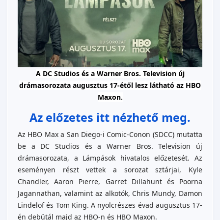
A DC
Studios
és a Warner
Bros
.
Television
új
drámasorozata augusztus 17-étől lesz látható az HBO
Maxon.
Az előzetes itt nézhető meg.
Az HBO Max a San Diego-i Comic-Conon (SDCC) mutatta
be a DC Studios és a Warner Bros. Television új
drámasorozata, a Lámpások hivatalos előzetesét. Az
eseményen részt vettek a sorozat sztárjai, Kyle
Chandler, Aaron Pierre, Garret Dillahunt és Poorna
Jagannathan, valamint az alkotók, Chris Mundy, Damon
Lindelof és Tom King. A nyolcrészes évad augusztus 17-
én debütál majd az HBO-n és HBO Maxon.