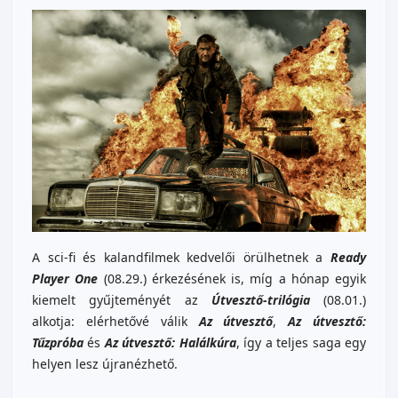
A sci-fi és kalandfilmek kedvelői örülhetnek a
Ready
Player One
(08.29.) érkezésének is, míg a hónap egyik
kiemelt gyűjteményét az
Útvesztő-trilógia
(08.01.)
alkotja: elérhetővé válik
Az útvesztő
,
Az útvesztő:
Tűzpróba
és
Az útvesztő: Halálkúra
, így a teljes saga egy
helyen lesz újranézhető.