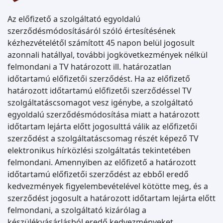
Az előfizető a szolgáltató egyoldalú
szerződésmódosításáról szóló értesítésének
kézhezvételétől számított 45 napon belül jogosult
azonnali hatállyal, további jogkövetkezmények nélkül
felmondani a TV határozott ill. határozatlan
időtartamú előfizetői szerződést. Ha az előfizető
határozott időtartamú előfizetői szerződéssel TV
szolgáltatáscsomagot vesz igénybe, a szolgáltató
egyoldalú szerződésmódosítása miatt a határozott
időtartam lejárta előtt jogosulttá válik az előfizetői
szerződést a szolgáltatáscsomag részét képező TV
elektronikus hírközlési szolgáltatás tekintetében
felmondani. Amennyiben az előfizető a határozott
időtartamú előfizetői szerződést az ebből eredő
kedvezmények figyelembevételével kötötte meg, és a
szerződést jogosult a határozott időtartam lejárta előtt
felmondani, a szolgáltató kizárólag a
készülékvásárlásból eredő kedvezményeket