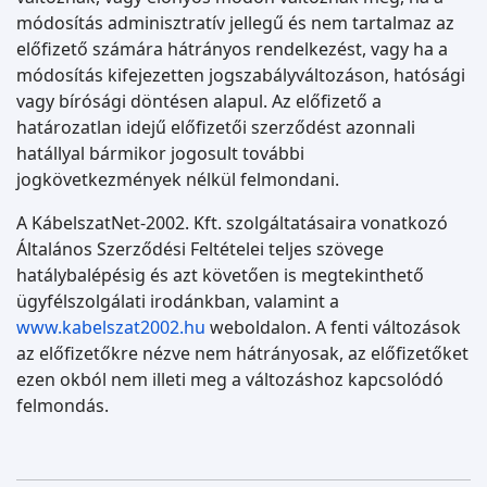
módosítás adminisztratív jellegű és nem tartalmaz az
előfizető számára hátrányos rendelkezést, vagy ha a
módosítás kifejezetten jogszabályváltozáson, hatósági
vagy bírósági döntésen alapul. Az előfizető a
határozatlan idejű előfizetői szerződést azonnali
hatállyal bármikor jogosult további
jogkövetkezmények nélkül felmondani.
A KábelszatNet-2002. Kft. szolgáltatásaira vonatkozó
Általános Szerződési Feltételei teljes szövege
hatálybalépésig és azt követően is megtekinthető
ügyfélszolgálati irodánkban, valamint a
www.kabelszat2002.hu
weboldalon. A fenti változások
az előfizetőkre nézve nem hátrányosak, az előfizetőket
ezen okból nem illeti meg a változáshoz kapcsolódó
felmondás.