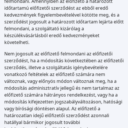
felmondani. Amennyiben az előfizető a határozott
időtartamú előfizetői szerződést az ebből eredő
kedvezmények figyelembevételével kötötte meg, és a
szerződést jogosult a határozott időtartam lejárta előtt
felmondani, a szolgáltató kizárólag a
készülékvásárlásból eredő kedvezményeket
követelheti.
Nem jogosult az előfizető felmondani az előfizetői
szerződést, ha a módosítás következtében az előfizetői
szerződés, illetve a szolgáltatás igénybevételére
vonatkozó feltételek az előfizető számára nem
változnak, vagy előnyös módon változnak meg, ha a
módosítás adminisztratív jellegű és nem tartalmaz az
előfizető számára hátrányos rendelkezést, vagy ha a
módosítás kifejezetten jogszabályváltozáson, hatósági
vagy bírósági döntésen alapul. Az előfizető a
határozatlan idejű előfizetői szerződést azonnali
hatállyal bármikor jogosult további