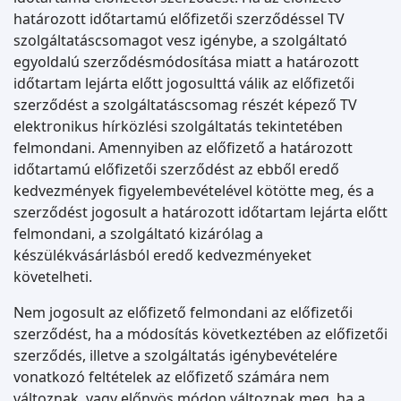
határozott időtartamú előfizetői szerződéssel TV
szolgáltatáscsomagot vesz igénybe, a szolgáltató
egyoldalú szerződésmódosítása miatt a határozott
időtartam lejárta előtt jogosulttá válik az előfizetői
szerződést a szolgáltatáscsomag részét képező TV
elektronikus hírközlési szolgáltatás tekintetében
felmondani. Amennyiben az előfizető a határozott
időtartamú előfizetői szerződést az ebből eredő
kedvezmények figyelembevételével kötötte meg, és a
szerződést jogosult a határozott időtartam lejárta előtt
felmondani, a szolgáltató kizárólag a
készülékvásárlásból eredő kedvezményeket
követelheti.
Nem jogosult az előfizető felmondani az előfizetői
szerződést, ha a módosítás következtében az előfizetői
szerződés, illetve a szolgáltatás igénybevételére
vonatkozó feltételek az előfizető számára nem
változnak, vagy előnyös módon változnak meg, ha a