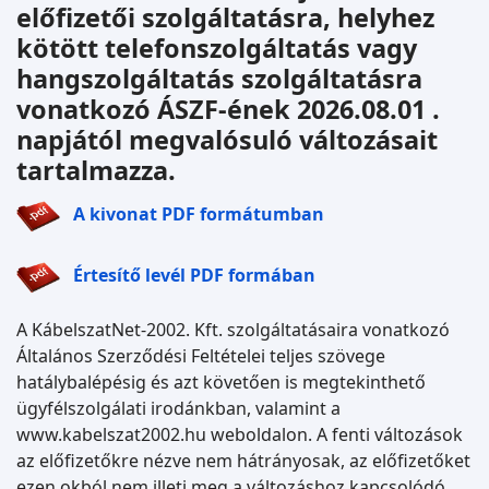
előfizetői szolgáltatásra, helyhez
kötött telefonszolgáltatás vagy
hangszolgáltatás szolgáltatásra
vonatkozó ÁSZF-ének 2026.08.01 .
napjától megvalósuló változásait
tartalmazza.
A kivonat PDF formátumban
Értesítő levél PDF formában
A KábelszatNet-2002. Kft. szolgáltatásaira vonatkozó
Általános Szerződési Feltételei teljes szövege
hatálybalépésig és azt követően is megtekinthető
ügyfélszolgálati irodánkban, valamint a
www.kabelszat2002.hu weboldalon. A fenti változások
az előfizetőkre nézve nem hátrányosak, az előfizetőket
ezen okból nem illeti meg a változáshoz kapcsolódó