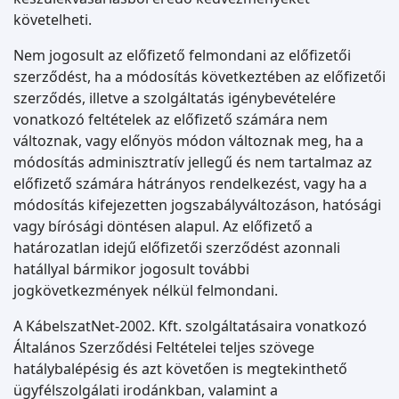
követelheti.
Nem jogosult az előfizető felmondani az előfizetői
szerződést, ha a módosítás következtében az előfizetői
szerződés, illetve a szolgáltatás igénybevételére
vonatkozó feltételek az előfizető számára nem
változnak, vagy előnyös módon változnak meg, ha a
módosítás adminisztratív jellegű és nem tartalmaz az
előfizető számára hátrányos rendelkezést, vagy ha a
módosítás kifejezetten jogszabályváltozáson, hatósági
vagy bírósági döntésen alapul. Az előfizető a
határozatlan idejű előfizetői szerződést azonnali
hatállyal bármikor jogosult további
jogkövetkezmények nélkül felmondani.
A KábelszatNet-2002. Kft. szolgáltatásaira vonatkozó
Általános Szerződési Feltételei teljes szövege
hatálybalépésig és azt követően is megtekinthető
ügyfélszolgálati irodánkban, valamint a