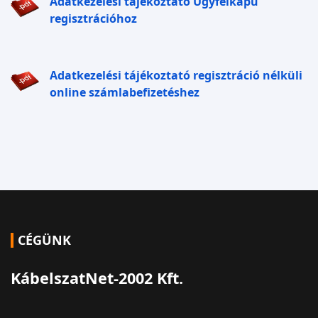
Adatkezelési tájékoztató Ügyfélkapu
regisztrációhoz
Adatkezelési tájékoztató regisztráció nélküli
online számlabefizetéshez
CÉGÜNK
KábelszatNet-2002 Kft.